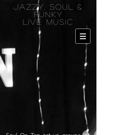
Jazzy, soul &
funky
live music