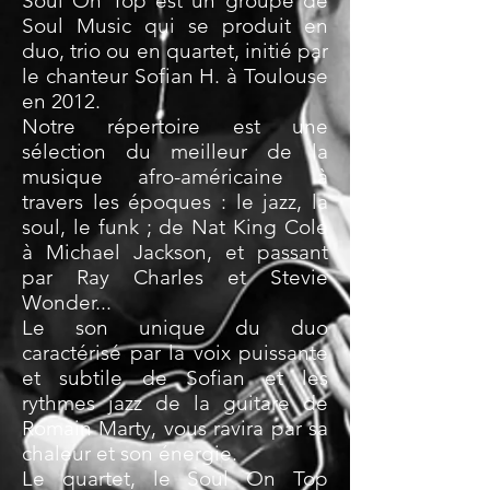
Soul On Top est un groupe de
Soul Music qui se produit en
duo, trio ou en quartet, initié par
le chanteur Sofian H. à Toulouse
en 2012.
Notre répertoire est une
sélection du meilleur de la
musique afro-américaine à
travers les époques : le jazz, la
soul, le funk ; de Nat King Cole
à Michael Jackson, et passant
par Ray Charles et Stevie
Wonder...
Le son unique du duo
caractérisé par la voix puissante
et subtile de Sofian et les
rythmes jazz de la guitare de
Romain Marty, vous ravira par sa
chaleur et son énergie.
Le quartet, le Soul On Top